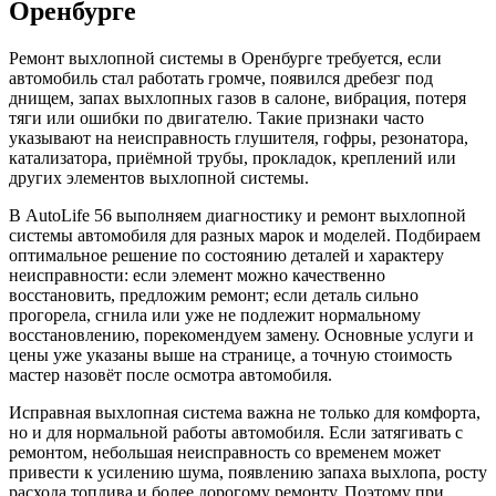
Оренбурге
Ремонт выхлопной системы в Оренбурге требуется, если
автомобиль стал работать громче, появился дребезг под
днищем, запах выхлопных газов в салоне, вибрация, потеря
тяги или ошибки по двигателю. Такие признаки часто
указывают на неисправность глушителя, гофры, резонатора,
катализатора, приёмной трубы, прокладок, креплений или
других элементов выхлопной системы.
В AutoLife 56 выполняем диагностику и ремонт выхлопной
системы автомобиля для разных марок и моделей. Подбираем
оптимальное решение по состоянию деталей и характеру
неисправности: если элемент можно качественно
восстановить, предложим ремонт; если деталь сильно
прогорела, сгнила или уже не подлежит нормальному
восстановлению, порекомендуем замену. Основные услуги и
цены уже указаны выше на странице, а точную стоимость
мастер назовёт после осмотра автомобиля.
Исправная выхлопная система важна не только для комфорта,
но и для нормальной работы автомобиля. Если затягивать с
ремонтом, небольшая неисправность со временем может
привести к усилению шума, появлению запаха выхлопа, росту
расхода топлива и более дорогому ремонту. Поэтому при